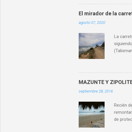
licencia
iniciarse
El mirador de la carre
del Progr
agosto 07, 2020
Historia
varias ca
La carret
construc
siguiendo
que se f
(Talisman
la parte m
de transp
lugares 
Manzanill
tramo Ac
MAZUNTE Y ZIPOLIT
esta zon
septiembre 28, 2016
vistas a 
"El Cayac
Recién d
vista es 
remontar
vistas.
de prote
marina. 