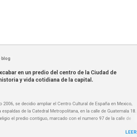
 blog
xcabar en un predio del centro de la Ciudad de
storia y vida cotidiana de la capital.
 2006, se decidio ampliar el Centro Cultural de España en Mexico,
 espaldas de la Catedral Metropolitana, en la calle de Guatemala 18
e eligio el predio contiguo, marcado con el numero 97 de la calle de
, por ese entonces un estacionamiento. Centro Cultural de España 
LEER
Guatemala 18. Foto via Wikemedia Commons por: Henryficar bajo